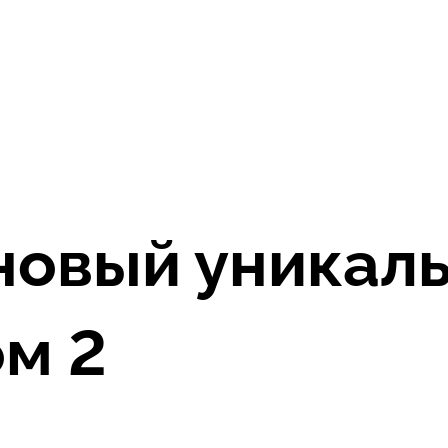
новый уникал
м 2