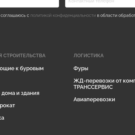
я соглашаюсь с
политикой конфиденциальности
в области обработ
Я СТРОИТЕЛЬСТВА
ЛОГИСТИКА
ющие к буровым
Фуры
ЖД-перевозки от ком
ТРАНССЕРВИС
дома и здания
Авиаперевозки
рокат
ка