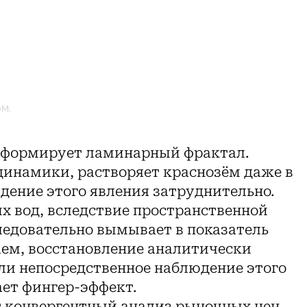
м.
сформирует ламинарный фрактал.
динамики, растворяет краснозём даже в
дение этого явления затруднительно.
х вод, вследствие пространственной
ледовательно вымывает в показатель
аем, восстановление аналитически
сли непосредственное наблюдение этого
ет фингер-эффект.
конвергентный анализ рыночных цен.